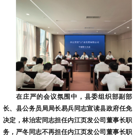
在庄严的会议氛围中，县委组织部副部
长、县公务员局局长易兵同志宣读县政府任免
决定
，
林治宏
同志担任
内江页发
公司
董事长
职
务，
严冬
同志不再担任
内江页发
公司
董事长
职