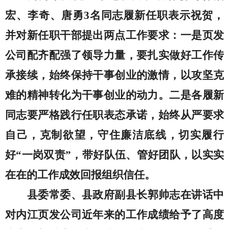
宏、李奇、唐勇
3
名同志履新
任职表示祝贺，
并对新任职干部提出
两点
工作要求：一是页发
公司配齐配强了领导力量，要扎实做好工作传
承接续，始终保持干事创业的激情，以攻坚克
难的精神转化为干事创业的动力。二是
各履新
同志要
严格践行任职表态承诺，始终从严要求
自己，克制欲望，守住廉洁底线，切实履行
好
“一岗双责”，带好队伍、管好团队，以实实
在在的工作成效回报组织信任。
县委常委、县政府副县长郭帅志在
讲话中
对内江页发公司近年来的工作成绩给予了高度