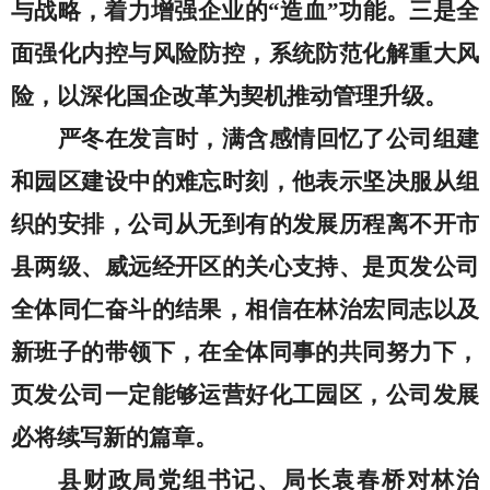
与战略，着力增强企业的
“造血”功能。三是全
面强化内控与风险防控，系统防范化解重大风
险，以深化国企改革为契机推动管理升级。
严冬在发言时，满含感情回忆了公司组建
和园区建设中的难忘时刻，他表示坚决服从组
织的安排，
公司从无到有的发展历程
离不开市
县两级、威远经开区的关心支持、是页发公司
全体同仁奋斗的结果，
相信
在
林治宏同志以及
新班子的带领下，在全体同事的
共同
努力下，
页发公司
一定
能够运营好化工园区，
公司发展
必将
续写新的篇章
。
县财政局党组书记、局长
袁春桥
对林治