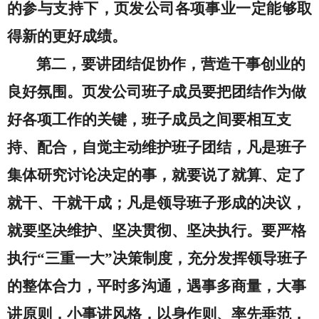
的参与支持下，页发公司各项事业
一定能够取
得新的更好成绩
。
第二，要讲团结促协作
，
营造干事创业的
良好氛围
。
页发
公司
班子成员
要把团结作为做
好各项工作的关键，班子成员之间要相互支
持、配合，自觉主动维护班子团结，凡是班子
集体研究讨论决定的事，就要说了就算、定了
就干、干就干成；凡是领导班子形成的决议，
就要坚决维护、坚决贯彻、坚决执行。
要严格
执
行
“
三重一大
”
决策制度，
充分发挥领导班子
的整体合力，平时多沟通，遇事多商量，大事
讲原则，小事讲风格，以身作则、率先垂范，