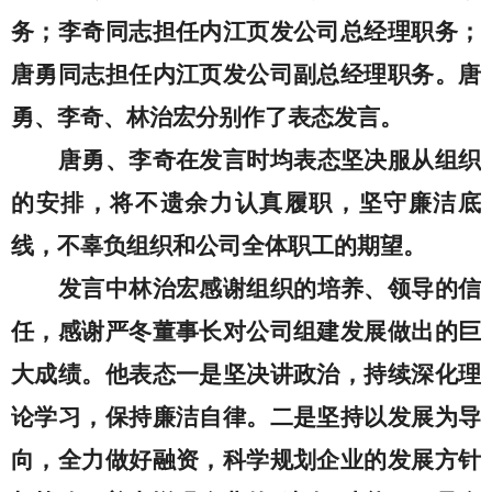
务
；
李奇同志担
任
内江页发
公司
总经理
职务
；
唐勇同志担任内江页发
公司
副总经理
职务
。
唐
勇、李奇、林治宏
分别作了表态发言。
唐勇、李奇在发言时均表态
坚决服从
组织
的安排
，将不遗余力认真履职，
坚守廉洁底
线，
不辜负组织和公司全体职工的期望。
发言
中林治宏
感谢组织的培养、领导的信
任，
感谢严冬董事长对公司组建发展做出的巨
大成绩。他表态
一是坚决讲政治，持续深化理
论学习，保持廉洁自律。二是坚持以发展为导
向，全力做好融资，科学规划企业的发展方针