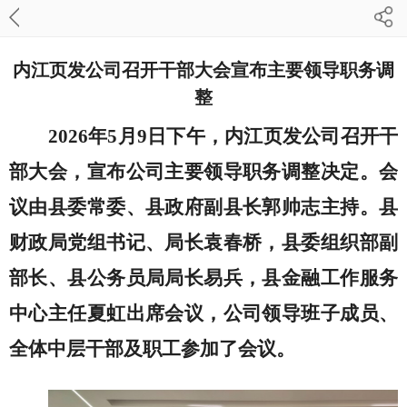
内江页发公司召开干部大会宣布主要领导职务调
整
20
26
年
5
月
9
日
下
午，
内江页发
公司召开干
部大会，宣布公司主要领导职务调整决定。会
议由
县委常委、县政府副县长郭帅志
主持
。
县
财政局党组书记、局长袁春桥，
县委组织部副
部长、县公务员局局长易兵，县金融工作服务
中心主任夏虹
出席会议
，
公司领导班子成员、
全体
中层干部及职工参加了会议。