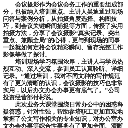
会议摄影作为
会议会务
工作的重要组成部
分，也被纳入培训重点。
主讲人吴迪
通过现场
问答
与案例分析，从拍摄角度选择、构图技
巧，到会议关键瞬间捕捉等方面，传授了实用
拍摄方法，
分享
了会议摄影
“
真实记录、突出
重点、兼顾全局
”
的
心得
，
更与到现场的同事
一起就如何
定格会议精彩
瞬间
、留存
完整
工作
影像
等做了探讨
。
培训现场学习氛围浓厚，
主讲人与学
员热
烈互动、
深入交流
，
参训员工认真聆听、详细
记录。
“
通过培训，我
对
不同
文种
的写作规范
有了更为清晰的认识
，会议摄影的技巧也非常
实用，以后办文办会办事更有底气了。
”
公司
投资经营部付彬说
。
此次业务大
课
堂
围绕
日常办公中的困惑
释
疑答惑，针对性强，帮助参培
职工更加直观地
掌握了公文写作相关的专业知识，对
办公室办
文办会办事等综合性事务
有了更加全面、清晰