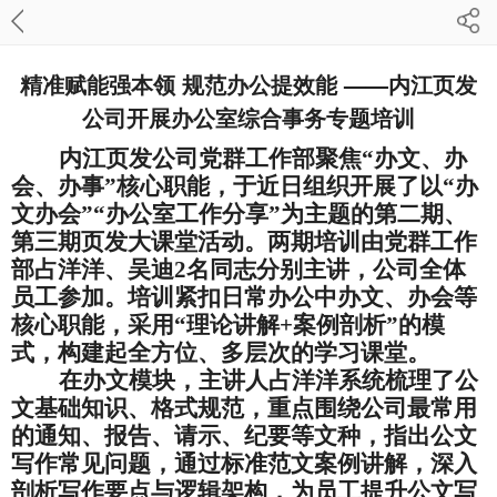
精准赋能强本领 规范办公提效能 ——内江页发
公司开展办公室综合事务专题培训​
内江页发
公司党群工作部聚焦
“
办文、办
会、办事
”
核心职能，
于近日
组织开展
了
以
“
办
文办会
”“
办公室
工作分享
”
为
主
题的第
二
期
、
第三期页发
大
课
堂活动
。
两期培训由党群工作
部占洋洋、吴迪
2
名同志分别主讲，公司
全体
员工
参加。
培训紧扣日常办公
中办文、办会等
核心职能
，采用
“
理论讲解
+
案例剖析
”
的模
式，构建起全方位、
多层次的学习
课堂
。
在办文模块，
主讲人占洋洋
系统梳理了公
文基础知识、格式规范，重点围绕公司最常用
的通知、报告、请示、纪要等文种，
指出公文
写作常见问题，
通过标准范文案例
讲解
，深入
剖析写作要点与逻辑架构
，
为员工提升公文写