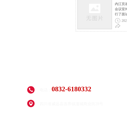
司办公
内江页岩
公示
邀请方
会议室
行了面
公示。 
202
气产业
（下载
招聘综合
2022年
内江页岩气产业发展集团有限公
0832-6180332
电话：
四川省威远县连界镇漫城商业街28号