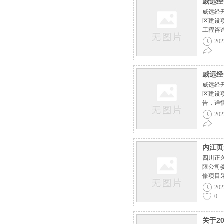
威远经
〔202
合利用
威远经
础设施
采购人
区建设
商邀请
四川
工程咨
业发展
202
气综合
西侧次
邀请符
威远经
名称：
设施B
威远经
础设施
目编号：
区建设
性磋商
告，详
产业园
202
竞争性磋
内江页
四川正
判邀请
限公司
修项目
购要求
202
基本情
0
办公室
司。3
关于2
二、采