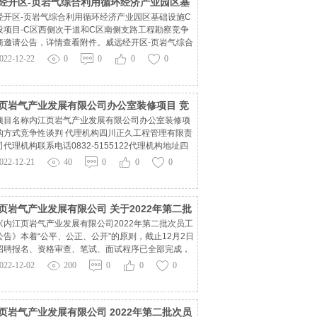
经开区-页岩气综合利用循环经济产业园区基
采购项目简介：（1）、C区西侧次干道全长
4.358米，路幅宽22米，双向四车道，建设内容包
经开区-页岩气综合利用循环经济产业园区基础设施C
施C区建设项目-C区西侧次干道和C区南侧支
道路工程、交通工程、雨污排水工程以及道路附属管
设项目-C区西侧次干道和C区南侧支路工程勘察竞争
程勘察竞争性磋商邀请公告
程等。（
商邀请公告，详情查看附件。威远经开区-页岩气综合
循环经济产业园区基础设施C区建设项目-C区西侧次
022-12-22
0
0
0
0
和C区南侧支路工程勘察竞争性磋商邀请公告.pdf
页岩气产业发展有限公司办公室装修项目 竞
项目名称内江页岩气产业发展有限公司办公室装修项
谈判成交公告
购方式竞争性谈判 代理机构四川正久工程管理有限责
代理机构联系电话0832-5155122代理机构地址四
内江市东兴区大千路金科王府B3无单元3层3－3号 代
022-12-21
40
0
0
0
构联系人张女士采 购 人内江页岩气产业发展有限公
购人地址内江市威远县连界镇漫城商业街采购人联系
832-6180330采购人联系人夏先生项目联系人夏先
页岩气产业发展有限公司 关于2022年第二批
联系电话0832-6180330成交日期2022-12-21总成
额四川展鸿欣建筑工程有限公司，成交金额：
《内江页岩气产业发展有限公司2022年第二批次员工
工招聘拟录用人员公 示
800.00元。成交详细内容标的名称：内江页岩气产业
公告》本着“公平、公正、公开”的原则，截止12月2日
有限公司
招聘报名、资格审查、笔试、面试程序已全部完成，
本次招聘拟录用人员公示如下：一、财务融资部融资
022-12-02
200
0
0
0
员：吕秀东二、投资经营部投资策划员：付斌三、工
理部工程现场管理员：曹国超、刘伟、许桦、王毅、
、白真武、黄柯工程档案管理员：林俊峰工程造价管
页岩气产业发展有限公司 2022年第二批次员
张艳灵、刘兆玲公示时间：2022年12月2日—2022