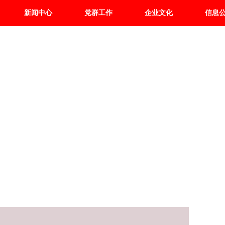
新闻中心
党群工作
企业文化
信息