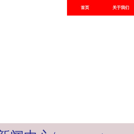
首页
关于我们