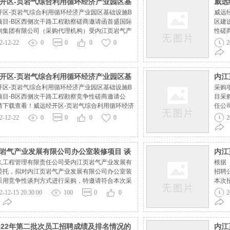
开区-页岩气综合利用循环经济产业园区基
威远
2〕CG-12221492.项目名称：威远经开区页岩气综
三、
循环经济产业园区供水及污水处理建设项目勘察3.
102
开区-页岩气综合利用循环经济产业园区基础设施B
威远
B区建设项目-B区西侧次干路工程勘察 磋
础设
：内江页岩气产业发展有限公司4.采购代理机构：
括：
项目-B区西侧次干路工程勘察磋商邀请函首盛国际
区建
函
路工
线工
询集团有限公司（采购代理机构）受内江页岩气产
性磋
有限公司（采购人）委托，拟对“ 威远经开区-页岩
利用
2-12-22
0
0
0
0
2
利用循环经济产业园区基础设施B区建设项目-B区
干道
干路工程勘察 ”采用竞争性磋商方式进行采购。兹
合本次采购要求的供应商参加磋商。一、采购项目
开区-页岩气综合利用循环经济产业园区基
内江
威远经开区-页岩气综合利用循环经济产业园区基础
区建设项目-B区西侧次干路工程勘察。二、采购项
开区-页岩气综合利用循环经济产业园区基础设施B
采购
B区建设项目-B区西侧次干路工程勘察竞争
争性
/三、采购项目简介：该项目道路全长4646.70
项目-B区西侧次干路工程勘察竞争性磋商邀请公
目采
邀请公告
情下载查看！威远经开区-页岩气综合利用循环经济
任公司
区基础设施B区建设项目-B区西侧次干路工程勘察
川省
2-12-22
0
0
0
0
2
商邀请公告.pdf
理机
司采
电话0
岩气产业发展有限公司办公室装修项目 谈
内江
生项目
交金
久工程管理有限责任公司受内江页岩气产业发展有
根据
次员
899
委托，拟对内江页岩气产业发展有限公司办公室装
招聘
发展
采用竞争性谈判方式进行采购，特邀请符合本次采
本次
的供应商参加本项目的竞争性谈判。一、采购项目
现将
2-12-15 20:30:00
100
0
0
2
况1.采购项目名称：内江页岩气产业发展有限公司
业务
装修项目。2.采购人：内江页岩气产业发展有限公
程管
.采购代理机构：四川正久工程管理有限责任公司。
陈超
022年第二批次员工招聘成绩及排名情况的
内江
购项目概况：本项目为内江页岩气产业发展有限公
理员：